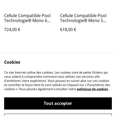
Cellule Compatible Pool
Cellule Compatible Pool
Technologie® Mono 6
Technologie® Mono 5
plaques
plaques
724,00 €
618,00 €
Cookies
Ce site Internet utilise des cookies. Les cookies sont de petits fichiers qui
nous aident à comprendre comment vous utilisez nos services afin
Contactez-nous
Conditions
d'améliorer votre expérience. Vous pouvez en savoir plus sur ces cookies
Politique de
Politique de cookies
et contrôler la façon dont ils sont utilisés en cliquant sur « Paramètres des
confidentialité
cookies ». Vous pouvez également consulter notre
politique de cookies
.
Tout accepter
©
2026
MyCells4Pool