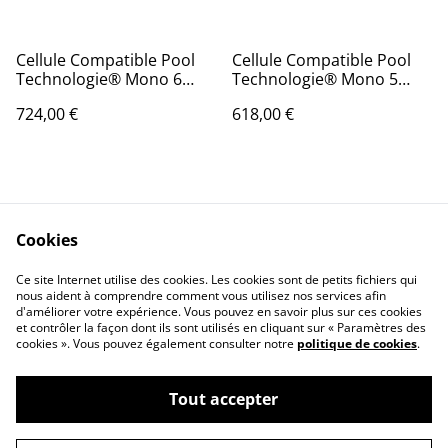
Cellule Compatible Pool
Cellule Compatible Pool
Technologie® Mono 6
Technologie® Mono 5
plaques
plaques
724,00 €
618,00 €
Cookies
Ce site Internet utilise des cookies. Les cookies sont de petits fichiers qui
nous aident à comprendre comment vous utilisez nos services afin
Contactez-nous
Conditions
d'améliorer votre expérience. Vous pouvez en savoir plus sur ces cookies
Politique de
Politique de cookies
et contrôler la façon dont ils sont utilisés en cliquant sur « Paramètres des
confidentialité
cookies ». Vous pouvez également consulter notre
politique de cookies
.
Tout accepter
©
2026
MyCells4Pool